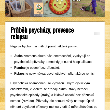
Průběh psychózy, prevence
relapsu
Nejprve bychom si měli objasnit některé pojmy:
Ataka
znamená akutní fázi onemocnění, vyskytují se
psychotické příznaky a mnohdy je nutná hospitalizace.
Remise
je období bez příznaků.
Relaps
je nový návrat psychotických příznaků po remisi.
Psychotická onemocnění se vyznačují svým cyklickým
charakterem, v kterém se střídají akutní stavy nemoci –
psychotické epizody (
ataky
) a klidové období bez příznaků
nemoci (
remise
). Příznaky ale nemusí vždy ustoupit úplně,
některé zbytkové příznaky mohou v určité míře přetrvávat po