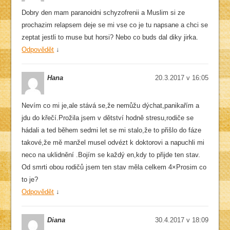
Dobry den mam paranoidni schyzofrenii a Muslim si ze
prochazim relapsem deje se mi vse co je tu napsane a chci se
zeptat jestli to muse but horsi? Nebo co buds dal diky jirka.
Odpovědět
↓
Hana
20.3.2017 v 16:05
Nevím co mi je,ale stává se,že nemůžu dýchat,panikařím a
jdu do křečí.Prožila jsem v dětství hodně stresu,rodiče se
hádali a ted během sedmi let se mi stalo,že to přišlo do fáze
takové,že mě manžel musel odvézt k doktorovi a napuchli mi
neco na uklidnění .Bojím se každý en,kdy to přijde ten stav.
Od smrti obou rodičů jsem ten stav měla celkem 4×Prosim co
to je?
Odpovědět
↓
Diana
30.4.2017 v 18:09