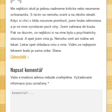
Me nejblizsi okoli je jednou nadmerne kriticke nebo neumerne
ochranarske. S nicim se nemohu sverit a na nikoho obratit.
Kdyz si chci v klidu rozumne promluvit, jsem hrube odmrstena
a je ve mne vyvolavan pocit viny. Jsem zahnana do kouta.
Pak se dozvim, ze nejblizsi si na mne byla u psychiatricky
stezovat. A opet jsem vina ja. Nemohu verit ani rodine ani
lekari. Lekar opet shledava vinu u mne. Vidim.ze nejlepsim
lekarem budu ja sama sobe. Diana.
Odpovědět
↓
Napsat komentář
Vaše e-mailová adresa nebude zveřejněna.
Vyžadované
informace jsou označeny
*