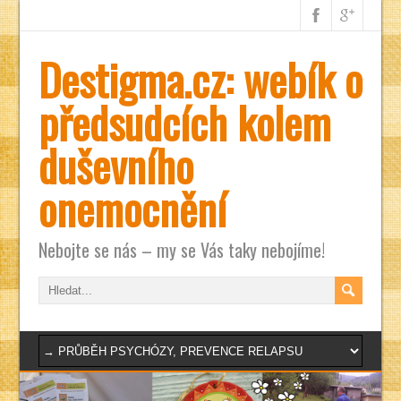
Destigma.cz: webík o
předsudcích kolem
duševního
onemocnění
Nebojte se nás – my se Vás taky nebojíme!