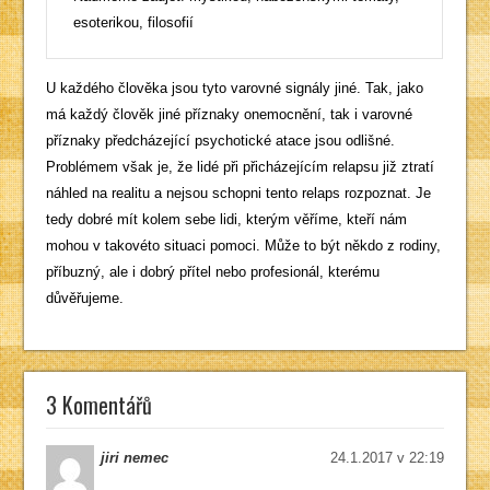
esoterikou, filosofií
U každého člověka jsou tyto varovné signály jiné. Tak, jako
má každý člověk jiné příznaky onemocnění, tak i varovné
příznaky předcházející psychotické atace jsou odlišné.
Problémem však je, že lidé při přicházejícím relapsu již ztratí
náhled na realitu a nejsou schopni tento relaps rozpoznat. Je
tedy dobré mít kolem sebe lidi, kterým věříme, kteří nám
mohou v takovéto situaci pomoci. Může to být někdo z rodiny,
příbuzný, ale i dobrý přítel nebo profesionál, kterému
důvěřujeme.
3 Komentářů
jiri nemec
24.1.2017 v 22:19