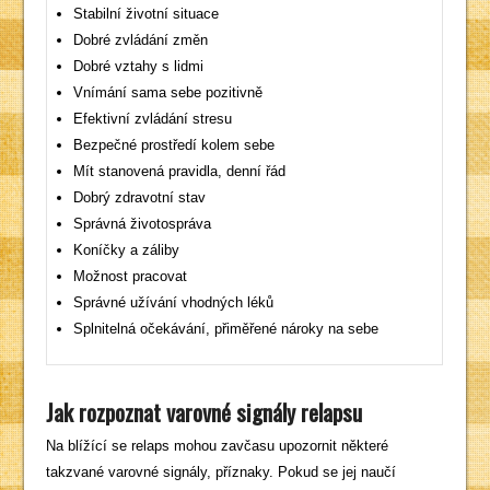
Stabilní životní situace
Dobré zvládání změn
Dobré vztahy s lidmi
Vnímání sama sebe pozitivně
Efektivní zvládání stresu
Bezpečné prostředí kolem sebe
Mít stanovená pravidla, denní řád
Dobrý zdravotní stav
Správná životospráva
Koníčky a záliby
Možnost pracovat
Správné užívání vhodných léků
Splnitelná očekávání, přiměřené nároky na sebe
Jak rozpoznat varovné signály relapsu
Na blížící se relaps mohou zavčasu upozornit některé
takzvané varovné signály, příznaky. Pokud se jej naučí