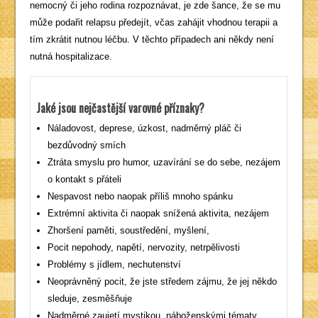
nemocný či jeho rodina rozpoznávat, je zde šance, že se mu
může podařit relapsu předejít, včas zahájit vhodnou terapii a
tím zkrátit nutnou léčbu. V těchto případech ani někdy není
nutná hospitalizace.
Jaké jsou nejčastější varovné příznaky?
Náladovost, deprese, úzkost, nadměrný pláč či
bezdůvodný smích
Ztráta smyslu pro humor, uzavírání se do sebe, nezájem
o kontakt s přáteli
Nespavost nebo naopak příliš mnoho spánku
Extrémní aktivita či naopak snížená aktivita, nezájem
Zhoršení paměti, soustředění, myšlení,
Pocit nepohody, napětí, nervozity, netrpělivosti
Problémy s jídlem, nechutenství
Neoprávněný pocit, že jste středem zájmu, že jej někdo
sleduje, zesměšňuje
Nadměrné zaujetí mystikou, náboženskými tématy,