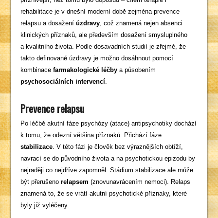
rehabilitace je v dnešní moderní době zejména prevence
relapsu a dosažení
úzdravy
, což znamená nejen absenci
klinických příznaků, ale především dosažení smysluplného
a kvalitního života. Podle dosavadních studií je zřejmé, že
takto definované úzdravy je možno dosáhnout pomocí
kombinace
farmakologické léčby
a působením
psychosociálních intervencí
.
Prevence relapsu
Po léčbě akutní fáze psychózy (atace) antipsychotiky dochází
k tomu, že odezní většina příznaků. Přichází fáze
stabilizace
. V této fázi je člověk bez výraznějších obtíží,
navrací se do původního života a na psychotickou epizodu by
nejraději co nejdříve zapomněl. Stádium stabilizace ale může
být přerušeno
relapsem
(znovunavrácením nemoci). Relaps
znamená to, že se vrátí akutní psychotické příznaky, které
byly již vyléčeny.