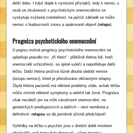
delší dobu. I když dojde k vymizení příznaků, tedy k remisi, u
osob se zkušeností s psychotickým onemocněním se
vyskytuje zvýšená zranitelnost, na jejímž základě se může
nemoc v budoucnosti znovu a opakovaně objevit (
relaps
).
Prognóza psychotického onemocnění
U popisu možné prognózy psychotického onemocnění se
uplatňuje pravidlo tzv. „tří třetin“ : přibližně třetina lidí, kteří
onemocněli schizofrenií, se úplně vyléčí a nepotřebuje další
léčbu. Další třetina prožívá různě dlouhá období remise
(ústupu nemoci), které je přerušováno občasnými relapsy.
Zbylá třetina pacientů má některé problémy stále, avšak léčba
může zmírnit některé symptomy a ulehčit tak život. Prognóza
však nezáleží jen na míře závažnosti onemocnění, na
genetických predispozicích a dalších – není neměnná a
definitivní:
relapsu
se dá poměrně účinně předcházet!
Vyhlídky na léčbu u psychóz jsou v dnešní době mnohem
příznivější, než tomu bylo doposud – cílem terapie i