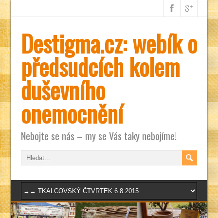
Destigma.cz: webík o
předsudcích kolem
duševního
onemocnění
Nebojte se nás – my se Vás taky nebojíme!