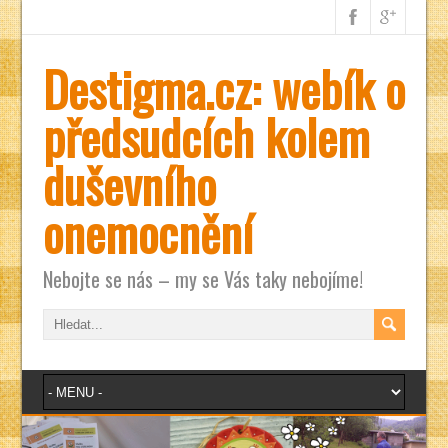
Destigma.cz: webík o
předsudcích kolem
duševního
onemocnění
Nebojte se nás – my se Vás taky nebojíme!